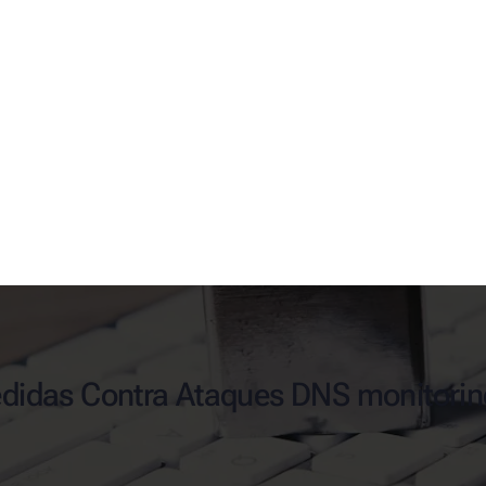
didas Contra Ataques DNS monitori