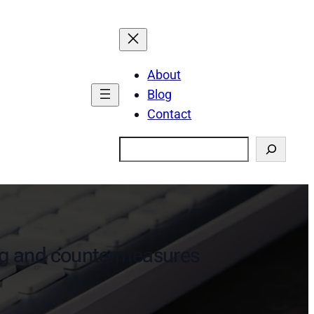
About
Blog
Contact
Search
ng and countermeasures